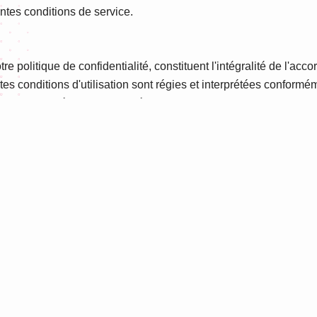
entes conditions de service.
e politique de confidentialité, constituent l'intégralité de l'acco
ntes conditions d'utilisation sont régies et interprétées confor
 Tout litige découlant des présentes conditions d'utilisation ou e
ions de service, veuillez contacter notre équipe juridique à l'a