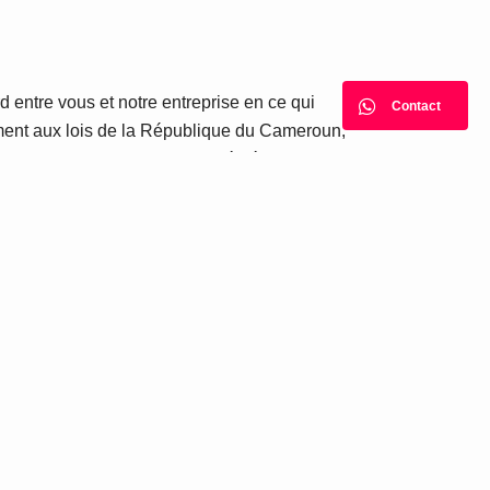
rd entre vous et notre entreprise en ce qui
Contact
mément aux lois de la République du Cameroun,
n rapport avec celles-ci sera réglé par arbitrage
dresse suivante
info@vitesse-delivery.com