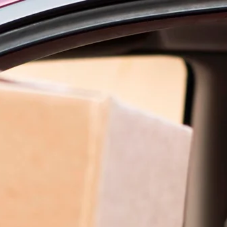
IONNE-T-IL
BUSINESS
V-FOOD
SPEEDSTARS
CARRIÈRES
CO