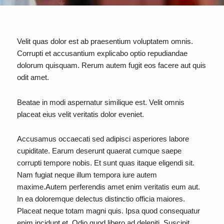
Velit quas dolor est ab praesentium voluptatem omnis.
Corrupti et accusantium explicabo optio repudiandae
dolorum quisquam. Rerum autem fugit eos facere aut quis
odit amet.
Beatae in modi aspernatur similique est. Velit omnis
placeat eius velit veritatis dolor eveniet.
Accusamus occaecati sed adipisci asperiores labore
cupiditate. Earum deserunt quaerat cumque saepe
corrupti tempore nobis. Et sunt quas itaque eligendi sit.
Nam fugiat neque illum tempora iure autem
maxime.Autem perferendis amet enim veritatis eum aut.
In ea doloremque delectus distinctio officia maiores.
Placeat neque totam magni quis. Ipsa quod consequatur
enim incidunt et. Odio quod libero ad deleniti. Suscipit