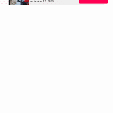
septembre 27, 2023
NEWS
A new partnership with MTN Cameroon
septembre 5, 2023
NEWS
We are now operational across Douala
août 13, 2023
Envie d'en savoir plus sur
nous ?